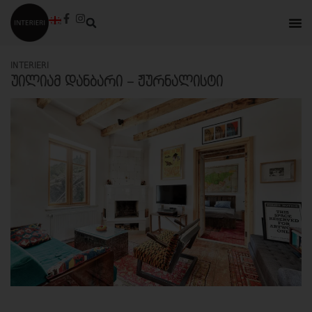
INTERIERI
ᲣᲘᲚᲘᲐᲛ ᲓᲐᲜᲑᲐᲠᲘ – ᲟᲣᲠᲜᲐᲚᲘᲡᲢᲘ