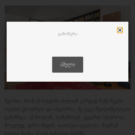
გამოწერა
ᲑᲛᲣᲚᲘ
მგონია, რომ ამ სახლში ძალიან კარგად ჩანს ჩვენი
ოჯახის ცხოვრება და ისტორია. მე უკვე შვილიშვილები
გამიჩნდა, აქ მოდიან, თამაშობენ, უყვართ აქაურობა.
მოკლედ, დრო მიდის, თაობები იცვლება, მაგრამ
სახლი მაინც კოკას სახლად დარჩა.