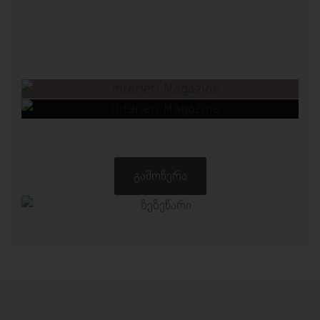
ᲒᲐᲛᲝᲬᲔᲠᲐ