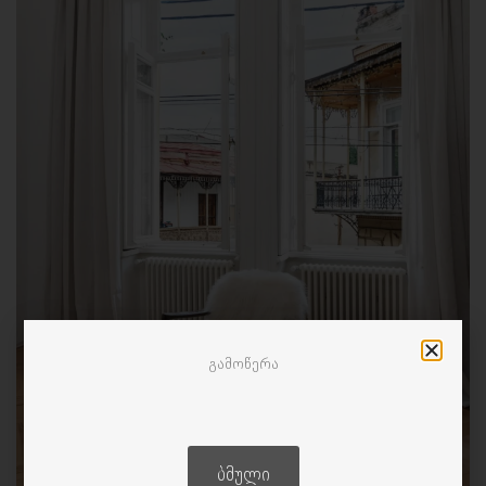
გამოწერა
ᲑᲛᲣᲚᲘ