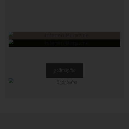
ᲒᲐᲛᲝᲬᲔᲠᲐ