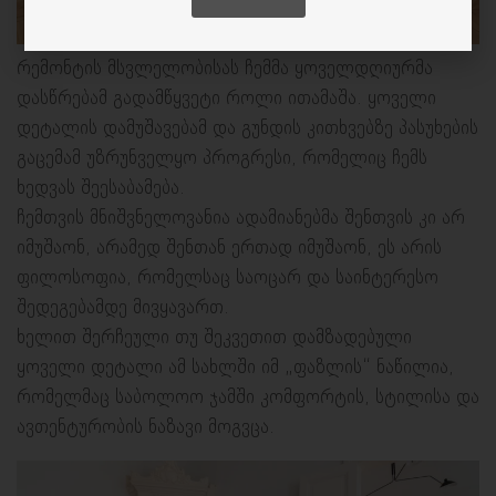
რემონტის მსვლელობისას ჩემმა ყოველდღიურმა
დასწრებამ გადამწყვეტი როლი ითამაშა. ყოველი
დეტალის დამუშავებამ და გუნდის კითხვებზე პასუხების
გაცემამ უზრუნველყო პროგრესი, რომელიც ჩემს
ხედვას შეესაბამება.
ჩემთვის მნიშვნელოვანია ადამიანებმა შენთვის კი არ
იმუშაონ, არამედ შენთან ერთად იმუშაონ, ეს არის
ფილოსოფია, რომელსაც საოცარ და საინტერესო
შედეგებამდე მივყავართ.
ხელით შერჩეული თუ შეკვეთით დამზადებული
ყოველი დეტალი ამ სახლში იმ „ფაზლის“ ნაწილია,
რომელმაც საბოლოო ჯამში კომფორტის, სტილისა და
ავთენტურობის ნაზავი მოგვცა.